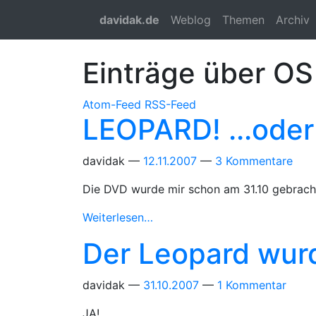
Springe zum Hauptinhalt
davidak.de
Weblog
Themen
Archiv
Einträge über OS 
Atom-Feed
RSS-Feed
LEOPARD! ...oder
davidak
12.11.2007
3 Kommentare
Die DVD wurde mir schon am 31.10 gebracht, 
Weiterlesen…
Der Leopard wurd
davidak
31.10.2007
1 Kommentar
JA!