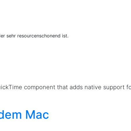
der sehr resourcenschonend ist.
QuickTime component that adds native support f
 dem Mac