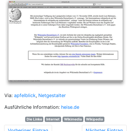
Via:
apfelblick
,
Netgestalter
Ausführliche Information:
heise.de
Die Linke
Internet
Wikimedia
Wikipedia
Vorheriger Eintrag
Nächster Eintrag