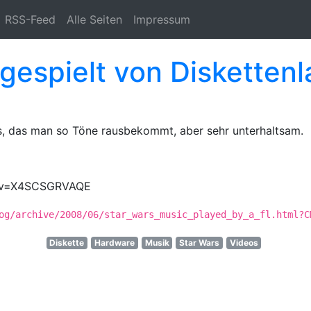
RSS-Feed
Alle Seiten
Impressum
espielt von Disketten
s, das man so Töne rausbekommt, aber sehr unterhaltsam.
ch?v=X4SCSGRVAQE
og/archive/2008/06/star_wars_music_played_by_a_fl.html?C
Diskette
Hardware
Musik
Star Wars
Videos