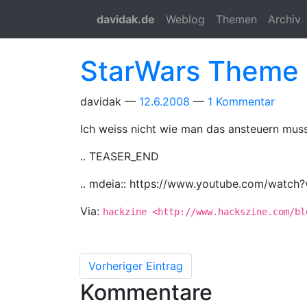
Springe zum Hauptinhalt
davidak.de
Weblog
Themen
Archiv
StarWars Theme g
davidak
12.6.2008
1 Kommentar
Ich weiss nicht wie man das ansteuern mus
.. TEASER_END
.. mdeia:: https://www.youtube.com/wat
Via:
hackzine <http://www.hackszine.com/bl
Vorheriger Eintrag
Kommentare