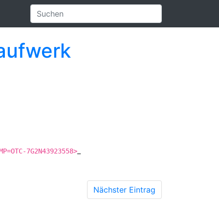
laufwerk
_
MP=OTC-7G2N43923558>
Nächster Eintrag