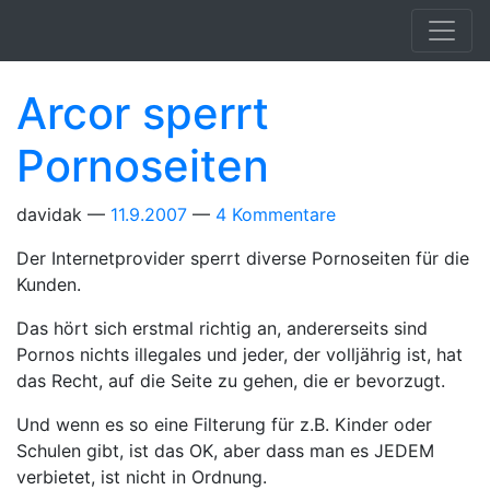
Springe zum Hauptinhalt
Arcor sperrt
Pornoseiten
davidak
11.9.2007
4 Kommentare
Der Internetprovider sperrt diverse Pornoseiten für die
Kunden.
Das hört sich erstmal richtig an, andererseits sind
Pornos nichts illegales und jeder, der volljährig ist, hat
das Recht, auf die Seite zu gehen, die er bevorzugt.
Und wenn es so eine Filterung für z.B. Kinder oder
Schulen gibt, ist das OK, aber dass man es JEDEM
verbietet, ist nicht in Ordnung.