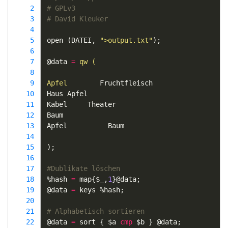
 2
# GPLv3
 3
# David Kleuker
 4
 5
open
(
DATEI
,
">output.txt"
);
 6
 7
@data
=
qw (
 8
 9
Apfel 
Fruchtfleisch
10
Haus
Apfel
11
Kabel
Theater
12
Baum
13
Apfel
Baum
14
15
);
16
17
#Dublikate löschen
18
%hash
=
map
{
$_
,
1
}
@data
;
19
@data
=
keys
%hash
;
20
21
# Alphabetisch sortieren
22
@data
=
sort
{
$a
cmp
$b
}
@data
;