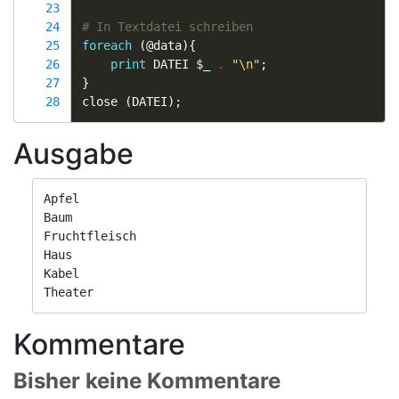
23
24
# In Textdatei schreiben
25
foreach
(
@data
){
26
print
DATEI
$_
.
"\n"
;
27
}
28
close
(
DATEI
);
Ausgabe
Apfel

Baum

Fruchtfleisch

Haus

Kabel

Kommentare
Bisher keine Kommentare