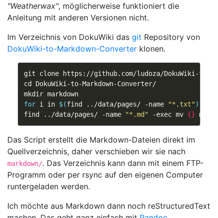
"Weatherwax"
, möglicherweise funktioniert die
Anleitung mit anderen Versionen nicht.
Im Verzeichnis von DokuWiki das
git
Repository von
DokuWiki-to-Markdown-Converter
klonen.
cd
for
 i in 
$(
find ../data/pages/ -name 
"*.txt"
)
;
d
find ../data/pages/ -name 
"*.md"
 -exec mv 
{}
 mark
Das Script erstellt die Markdown-Dateien direkt im
Quellverzeichnis, daher verschieben wir sie nach
. Das Verzeichnis kann dann mit einem FTP-
markdown/
Programm oder per rsync auf den eigenen Computer
runtergeladen werden.
Ich möchte aus Markdown dann noch reStructuredText
machen. Das geht ganz einfach mit
Pandoc
.