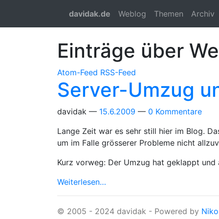
Springe zum Hauptinhalt
davidak.de
Weblog
Themen
Archiv
Einträge über W
Atom-Feed
RSS-Feed
Server-Umzug u
davidak
15.6.2009
0 Kommentare
Lange Zeit war es sehr still hier im Blog. 
um im Falle grösserer Probleme nicht allzu
Kurz vorweg: Der Umzug hat geklappt und al
Weiterlesen…
© 2005 - 2024 davidak - Powered by
Niko